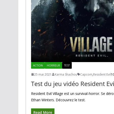
ACTION
HORREUR
TEST
25 mai 2021
Karma Shachou
Capcom
,
Resident Evil
1
Test du jeu vidéo Resident Evil
Resident Evil Village est un survival-horror. Se dé
Ethan Winters. Découvrez le test.
Read More