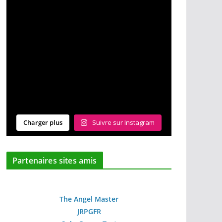
Charger plus
Suivre sur Instagram
Partenaires sites amis
The Angel Master
JRPGFR