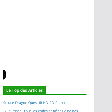
HÉROS DE JEU
: Cloud, Lightning, Shepard.
HÉROS MANGA
: Haruhi Suzumiya, Manji.
GENRE
: RPG, Aventure-Action.
MUZIC
: Klangkarussell, Tae Yang, Calvin Harris,
Flume, Sevdaliza, Sofi Tukker, Big Bang, Muse,
Scratch Massive, Blaze...
GROUPE DEPUIS TOUJOURS
: Muse.
OST JEU:
ME3,
Octopath 2
,
The Witcher
3
, FFVII
ARTISTE
: Yoshitaka Amano, Mucha.
HOBBIES
: JV, JDS, lecture, mon site, l'exploration,
musées...
Le Top des Articles
Soluce Dragon Quest III HD-2D Remake
Blue Prince : tous les codes et pièces à ne pas