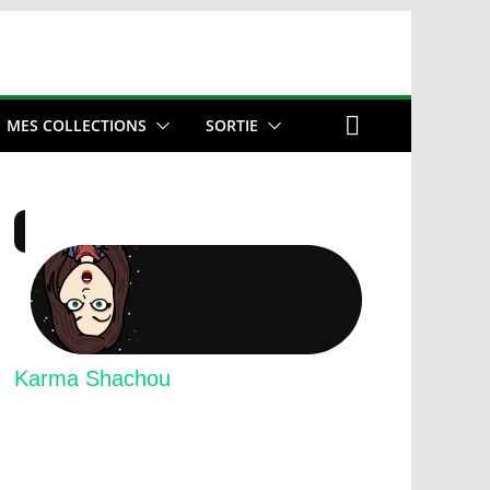
MES COLLECTIONS
SORTIE
Karma Shachou
FILM ULTIME
: SDA, Star wars.
DESSIN ANIMÉ
: Teens Titan, Centaurworld.
SUPER HÉROS
: Superman, Wolverine.