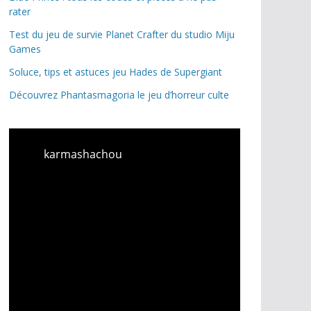
rater
Test du jeu de survie Planet Crafter du studio Miju
Games
Soluce, tips et astuces jeu Hades de Supergiant
Découvrez Phantasmagoria le jeu d’horreur culte
karmashachou