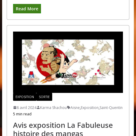
Read More
EXPOSITION
SORTIE
8 avril 2024
Karma Shachou
Aisne
,
Exposition
,
Saint-Quentin
5 min read
Avis exposition La Fabuleuse
histoire des mangas