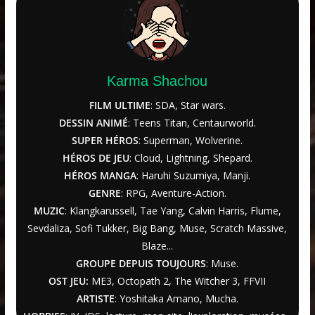
Karma Shachou
FILM ULTIME
: SDA, Star wars.
DESSIN ANIMÉ
: Teens Titan, Centaurworld.
SUPER HÉROS
: Superman, Wolverine.
HÉROS DE JEU
: Cloud, Lightning, Shepard.
HÉROS MANGA
: Haruhi Suzumiya, Manji.
GENRE
: RPG, Aventure-Action.
MUZIC
: Klangkarussell, Tae Yang, Calvin Harris, Flume,
Sevdaliza, Sofi Tukker, Big Bang, Muse, Scratch Massive,
Blaze...
GROUPE DEPUIS TOUJOURS
: Muse.
OST JEU:
ME3,
Octopath 2
,
The Witcher
3
, FFVII
ARTISTE
: Yoshitaka Amano, Mucha.