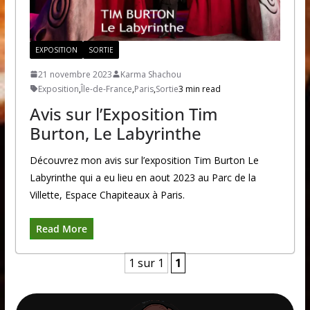
EXPOSITION
SORTIE
21 novembre 2023
Karma Shachou
Exposition
,
Île-de-France
,
Paris
,
Sortie
3 min read
Avis sur l’Exposition Tim
Burton, Le Labyrinthe
Découvrez mon avis sur l’exposition Tim Burton Le
Labyrinthe qui a eu lieu en aout 2023 au Parc de la
Villette, Espace Chapiteaux à Paris.
Read More
1 sur 1
1