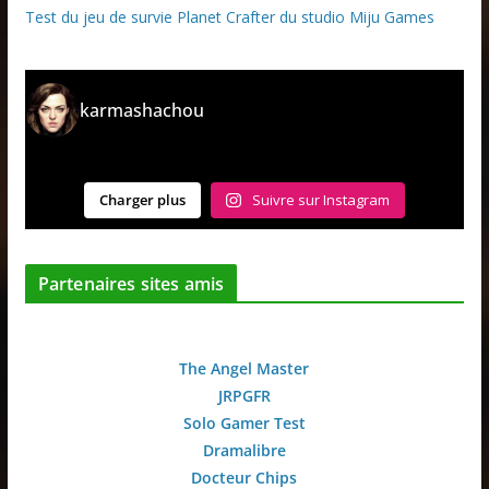
Test du jeu de survie Planet Crafter du studio Miju Games
karmashachou
Charger plus
Suivre sur Instagram
Partenaires sites amis
The Angel Master
JRPGFR
Solo Gamer Test
Dramalibre
Docteur Chips