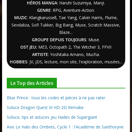
HÉROS MANGA
: Haruhi Suzumiya, Manji.
GENRE
: RPG, Aventure-Action.
MUZIC
: Klangkarussell, Tae Yang, Calvin Harris, Flume,
Sevdaliza, Sofi Tukker, Big Bang, Muse, Scratch Massive,
Blaze...
GROUPE DEPUIS TOUJOURS
: Muse.
OST JEU:
ME3,
Octopath 2
,
The Witcher
3
, FFVII
ARTISTE
: Yoshitaka Amano, Mucha.
HOBBIES
: JV, JDS, lecture, mon site, l'exploration, musées...
Le Top des Articles
Blue Prince : tous les codes et pièces à ne pas rater
Soluce Dragon Quest III HD-2D Remake
Soluce, tips et astuces jeu Hades de Supergiant
Avis Le Halo des Ombres, Cycle 1 : l'Académie de Santhoryne