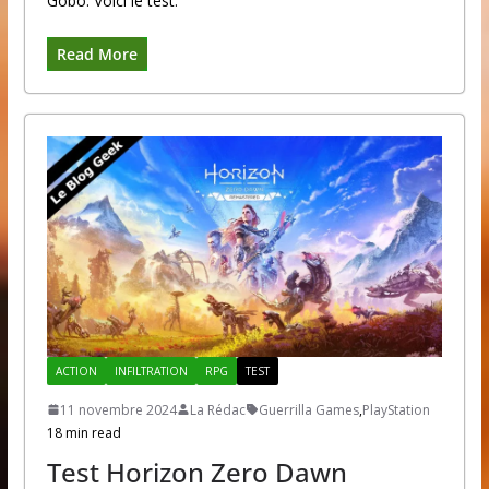
Gobo. Voici le test.
Read More
ACTION
INFILTRATION
RPG
TEST
11 novembre 2024
La Rédac
Guerrilla Games
,
PlayStation
18 min read
Test Horizon Zero Dawn