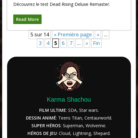
Découvrez le test Dead Rising Deluxe Remaster.
Read More
5 sur 14
« Première page
«
…
3
4
5
6
7
…
»
Fin
Karma Shachou
FILM ULTIME
: SDA, Star wars.
DESSIN ANIMÉ
: Teens Titan, Centaurworld.
SUPER HÉROS
: Superman, Wolverine.
HÉROS DE JEU
: Cloud, Lightning, Shepard.