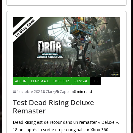
ACTION
BEAT'EM ALL
HORREUR
SURVIVAL
TEST
4 octobre 2024
Clarky
Capcom
8 min read
Test Dead Rising Deluxe
Remaster
Dead Rising est de retour dans un remaster « Deluxe »,
18 ans après la sortie du jeu original sur Xbox 360.