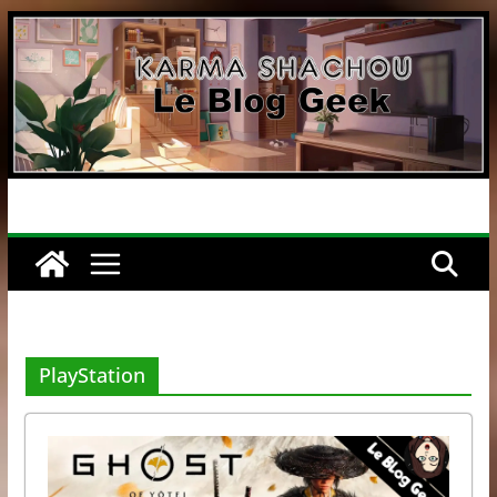
Passer
au
contenu
PlayStation