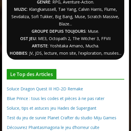
GENRE
: RPG, Aventure-Action.
MUZIC
: Klangkarussell, Tae Yang, Calvin Harris, Flume,
Sevdaliza, Sofi Tukker, Big Bang, Muse, Scratch Massive,
Blaze...
GROUPE DEPUIS TOUJOURS
: Muse.
OST JEU:
ME3,
Octopath 2
,
The Witcher
3
, FFVII
ARTISTE
: Yoshitaka Amano, Mucha.
HOBBIES
: JV, JDS, lecture, mon site, l'exploration, musées...
Le Top des Articles
Soluce Dragon Quest III HD-2D Remake
Blue Prince : tous les codes et pièces à ne pas rater
Soluce, tips et astuces jeu Hades de Supergiant
Test du jeu de survie Planet Crafter du studio Miju Games
Découvrez Phantasmagoria le jeu d’horreur culte