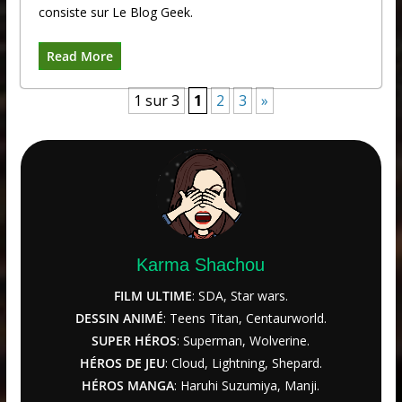
consiste sur Le Blog Geek.
Read More
1 sur 3
1
2
3
»
Karma Shachou
FILM ULTIME
: SDA, Star wars.
DESSIN ANIMÉ
: Teens Titan, Centaurworld.
SUPER HÉROS
: Superman, Wolverine.
HÉROS DE JEU
: Cloud, Lightning, Shepard.
HÉROS MANGA
: Haruhi Suzumiya, Manji.