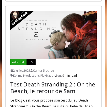
AVENTURE
TEST
2 juillet 2025
Karma Shachou
Kojima Productions
,
PlayStation
,
Sony
9 min read
Test Death Stranding 2 : On the
Beach, le retour de Sam
Le Blog Geek vous propose son test du jeu Death
Stranding 2 : On the Beach, la suite du bébé de Hideo