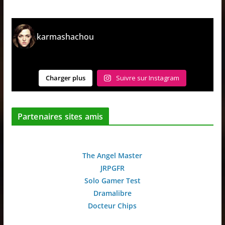
karmashachou
Charger plus
Suivre sur Instagram
Partenaires sites amis
The Angel Master
JRPGFR
Solo Gamer Test
Dramalibre
Docteur Chips