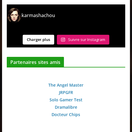
karmashachou
Charger plus
Suivre sur Instagram
Partenaires sites amis
The Angel Master
JRPGFR
Solo Gamer Test
Dramalibre
Docteur Chips