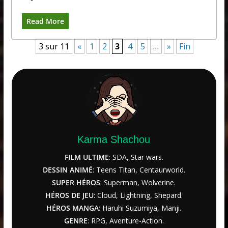
Read More
3 sur 11
«
1
2
3
4
5
…
»
Fin
Karma Shachou
FILM ULTIME
: SDA, Star wars.
DESSIN ANIMÉ
: Teens Titan, Centaurworld.
SUPER HÉROS
: Superman, Wolverine.
HÉROS DE JEU
: Cloud, Lightning, Shepard.
HÉROS MANGA
: Haruhi Suzumiya, Manji.
GENRE
: RPG, Aventure-Action.