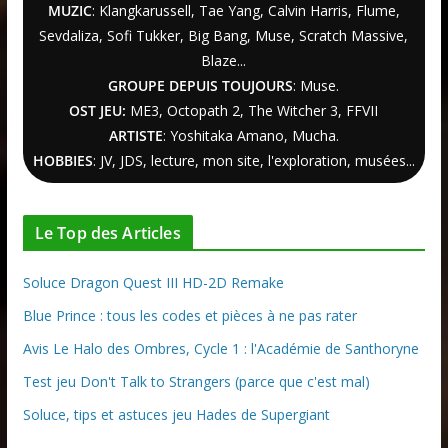
MUZIC
: Klangkarussell, Tae Yang, Calvin Harris, Flume,
Sevdaliza, Sofi Tukker, Big Bang, Muse, Scratch Massive,
Blaze...
GROUPE DEPUIS TOUJOURS
: Muse.
OST JEU:
ME3,
Octopath 2
,
The Witcher
3
, FFVII
ARTISTE
: Yoshitaka Amano, Mucha.
HOBBIES
: JV, JDS, lecture, mon site, l'exploration, musées...
Le Top des Articles
Soluce Dragon Quest III HD-2D Remake
Blue Prince : tous les codes et pièces à ne pas rater
Avis Le Halo des Ombres, Cycle 1 : l'Académie de Santhoryne
Test jeu Don't Talk to Strangers (parce que c'est mal)
Soluce, tips et astuces jeu Hades de Supergiant