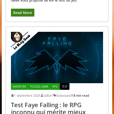
Geek vous propose de lire le test du jeu.
Read More
AVENTURE
PUZZLE-GAME
RPG
TEST
1 septembre 2025
SalbeT
Eastasiasoft
8 min read
Test Faye Falling : le RPG
inconnu qui mérite mieux