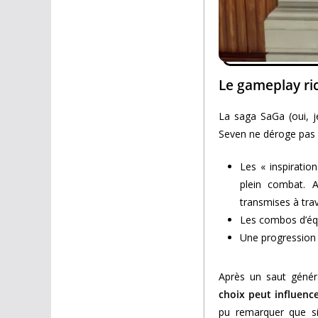
Le gameplay ri
La saga SaGa (oui, j
Seven ne déroge pas à
Les « inspirati
plein combat. A
transmises à trav
Les combos d’équ
Une progression n
Après un saut génér
choix peut influenc
pu remarquer que si