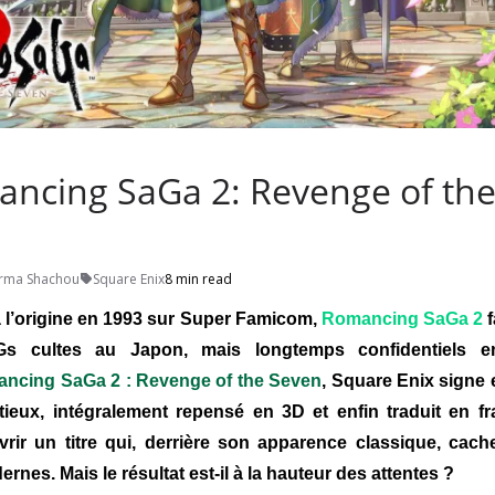
ancing SaGa 2: Revenge of th
rma Shachou
Square Enix
8 min read
 à l’origine en 1993 sur Super Famicom,
Romancing SaGa 2
f
s cultes au Japon, mais longtemps confidentiels e
ncing SaGa 2 : Revenge of the Seven
, Square Enix signe
tieux, intégralement repensé en 3D et enfin traduit en fr
rir un titre qui, derrière son apparence classique, ca
es. Mais le résultat est-il à la hauteur des attentes ?