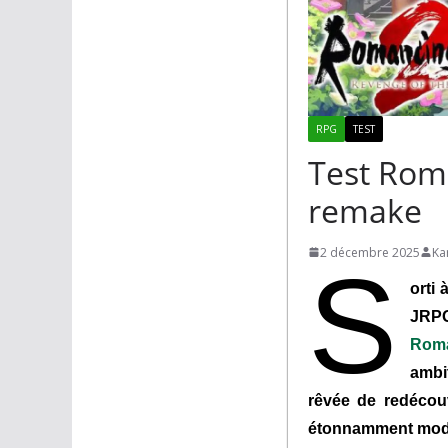
RPG
TEST
Test Rom
remake
2 décembre 2025
Ka
S
orti
JRPG
Roma
ambi
rêvée de redécouv
étonnamment modern