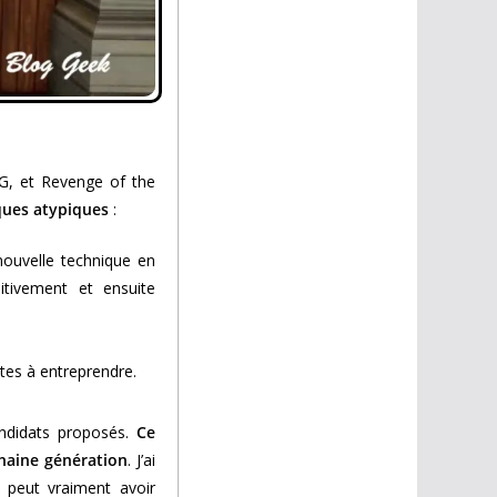
PG, et Revenge of the
ques atypiques
:
ouvelle technique en
itivement et ensuite
êtes à entreprendre.
andidats proposés.
Ce
chaine génération
. J’ai
 peut vraiment avoir