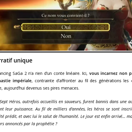
ratif unique
cing SaGa 2 n’a rien d’un conte linéaire.
I
ci,
vous incarnez non p
astie impériale
, contrainte d’affronter au fil des générations les
, aujourd’hui devenus ses pires menaces.
Sept Héros, autrefois accueillis en sauveurs, furent bannis dans une a
t leur puissance. Au fil de milliers d’années, les héros se sont inscr
té prédit, et avec lui le salut de l’humanité. Le jour est enfin arrivé… m
urs annoncés par la prophétie ?