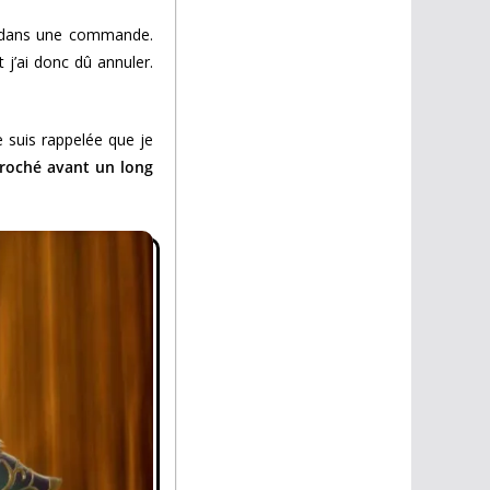
nt dans une commande.
 j’ai donc dû annuler.
suis rappelée que je
écroché avant un long