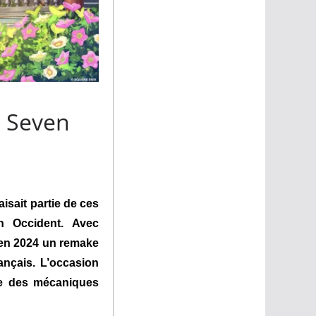
e Seven
aisait partie de ces
n Occident. Avec
 en 2024 un remake
ançais. L’occasion
che des mécaniques