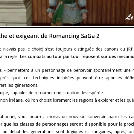
che et exigeant de Romancing SaGa 2
e n’avais pas le choix) s’est toujours distinguée des canons du JR
 la règle.
Les combats au tour par tour reposent sur des mécani
ons » permettent à un personnage de percevoir spontanément une n
près quoi, ces techniques inspirées peuvent être apprises défin
ers les générations.
ipe, capables de retourner une situation désespérée.
on linéaire, où l’on choisit librement les régions à explorer et les qu
ationnel, vous pourrez choisis un nouveau souverain parmi les c
er quelles classes de personnages seront disponible pour la pro
 au début les générations sont logiques et sanguines, après, on