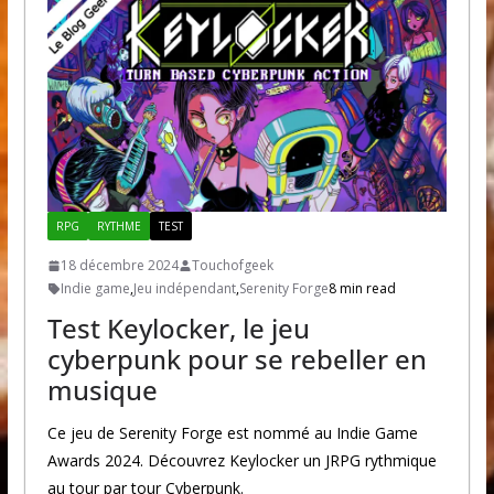
RPG
RYTHME
TEST
18 décembre 2024
Touchofgeek
Indie game
,
Jeu indépendant
,
Serenity Forge
8 min read
Test Keylocker, le jeu
cyberpunk pour se rebeller en
musique
Ce jeu de Serenity Forge est nommé au Indie Game
Awards 2024. Découvrez Keylocker un JRPG rythmique
au tour par tour Cyberpunk.