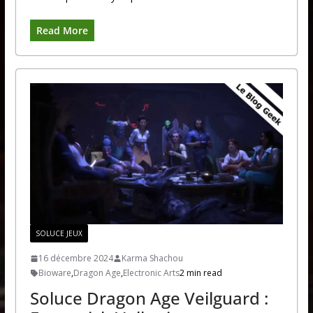
Read More
SOLUCE JEUX
16 décembre 2024
Karma Shachou
Bioware
,
Dragon Age
,
Electronic Arts
2 min read
Soluce Dragon Age Veilguard :