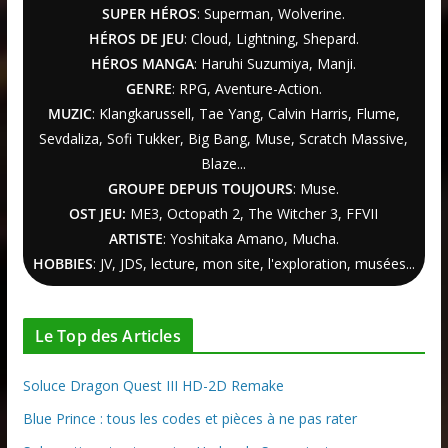
SUPER HÉROS
: Superman, Wolverine.
HÉROS DE JEU
: Cloud, Lightning, Shepard.
HÉROS MANGA
: Haruhi Suzumiya, Manji.
GENRE
: RPG, Aventure-Action.
MUZIC
: Klangkarussell, Tae Yang, Calvin Harris, Flume,
Sevdaliza, Sofi Tukker, Big Bang, Muse, Scratch Massive,
Blaze...
GROUPE DEPUIS TOUJOURS
: Muse.
OST JEU:
ME3,
Octopath 2
,
The Witcher
3
, FFVII
ARTISTE
: Yoshitaka Amano, Mucha.
HOBBIES
: JV, JDS, lecture, mon site, l'exploration, musées...
Le Top des Articles
Soluce Dragon Quest III HD-2D Remake
Blue Prince : tous les codes et pièces à ne pas rater