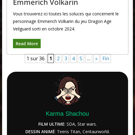
Emmerich Volkarin
Vous trouverez ici toutes les soluces qui concernent le
personnage Emmerich Volkarin du jeu Dragon Age
Veilguard sorti en octobre 2024.
Read More
1 sur 36
1
2
3
4
5
…
»
Fin
Karma Shachou
FILM ULTIME
: SDA, Star wars.
DESSIN ANIMÉ
: Teens Titan, Centaurworld.