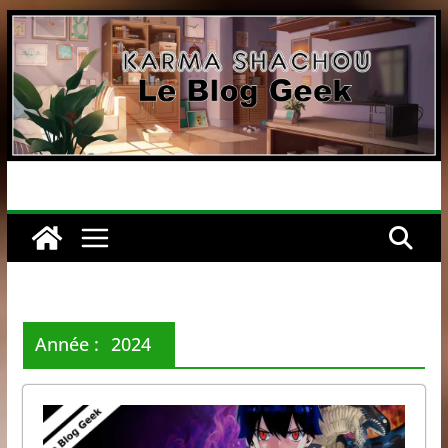
Passer
au
contenu
Année :
2024