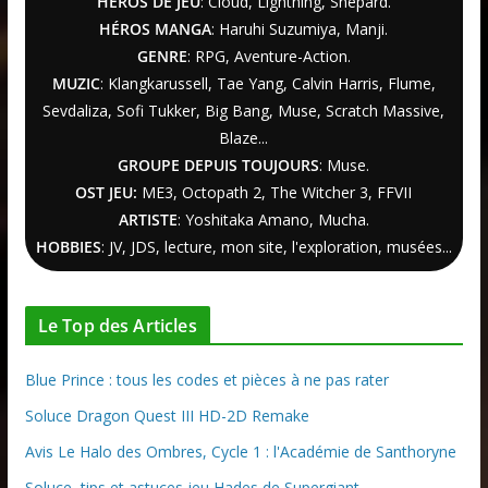
HÉROS DE JEU
: Cloud, Lightning, Shepard.
HÉROS MANGA
: Haruhi Suzumiya, Manji.
GENRE
: RPG, Aventure-Action.
MUZIC
: Klangkarussell, Tae Yang, Calvin Harris, Flume,
Sevdaliza, Sofi Tukker, Big Bang, Muse, Scratch Massive,
Blaze...
GROUPE DEPUIS TOUJOURS
: Muse.
OST JEU:
ME3,
Octopath 2
,
The Witcher
3
, FFVII
ARTISTE
: Yoshitaka Amano, Mucha.
HOBBIES
: JV, JDS, lecture, mon site, l'exploration, musées...
Le Top des Articles
Blue Prince : tous les codes et pièces à ne pas rater
Soluce Dragon Quest III HD-2D Remake
Avis Le Halo des Ombres, Cycle 1 : l'Académie de Santhoryne
Soluce, tips et astuces jeu Hades de Supergiant