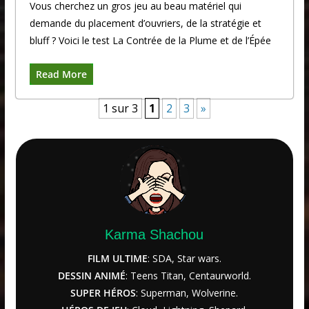
Vous cherchez un gros jeu au beau matériel qui
demande du placement d’ouvriers, de la stratégie et
bluff ? Voici le test La Contrée de la Plume et de l’Épée
Read More
1 sur 3
1
2
3
»
Karma Shachou
FILM ULTIME
: SDA, Star wars.
DESSIN ANIMÉ
: Teens Titan, Centaurworld.
SUPER HÉROS
: Superman, Wolverine.