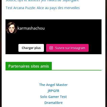
Test Arcana Puzzle: Alice au pays des merveilles
karmashachou
Charger plus
Suivre sur Instagram
Partenaires sites amis
The Angel Master
JRPGFR
Solo Gamer Test
Dramalibre