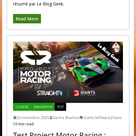
résumé par Le Blog Geek.
Read More
COURSE
SIMULATION
TEST
26 novembre 2025
Karma Shachou
Giants Software
,
Plaion
10 min read
Test Project Motor Racing :