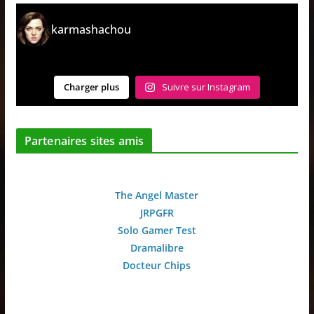
karmashachou
Charger plus
Suivre sur Instagram
Partenaires sites amis
The Angel Master
JRPGFR
Solo Gamer Test
Dramalibre
Docteur Chips