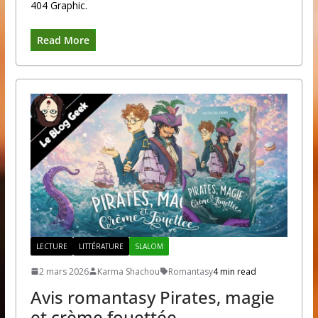
404 Graphic.
Read More
LECTURE
LITTÉRATURE
SLALOM
2 mars 2026
Karma Shachou
Romantasy
4 min read
Avis romantasy Pirates, magie
et crème fouettée