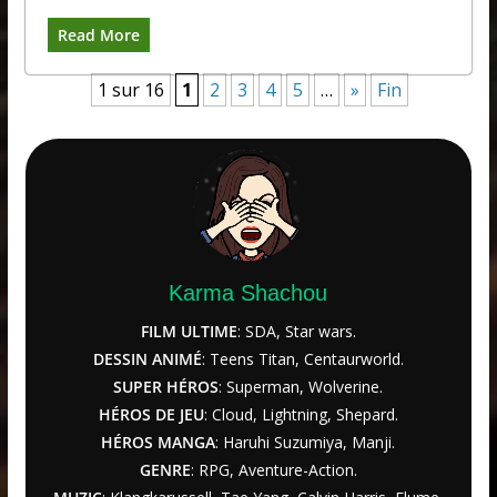
Read More
1 sur 16
1
2
3
4
5
…
»
Fin
Karma Shachou
FILM ULTIME
: SDA, Star wars.
DESSIN ANIMÉ
: Teens Titan, Centaurworld.
SUPER HÉROS
: Superman, Wolverine.
HÉROS DE JEU
: Cloud, Lightning, Shepard.
HÉROS MANGA
: Haruhi Suzumiya, Manji.
GENRE
: RPG, Aventure-Action.