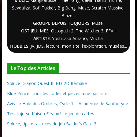
MUZIC
: Klangkarussell, Tae Yang, Calvin Harris, Flume,
Sevdaliza, Sofi Tukker, Big Bang, Muse, Scratch Massive,
Blaze...
GROUPE DEPUIS TOUJOURS
: Muse.
OST JEU:
ME3,
Octopath 2
,
The Witcher
3
, FFVII
ARTISTE
: Yoshitaka Amano, Mucha.
HOBBIES
: JV, JDS, lecture, mon site, l'exploration, musées...
Le Top des Articles
Soluce Dragon Quest III HD-2D Remake
Blue Prince : tous les codes et pièces à ne pas rater
Avis Le Halo des Ombres, Cycle 1 : l'Académie de Santhoryne
Test Jujutsu Kaisen Fléaux ! Le jeu de cartes
Soluce, tips et astuces du jeu Baldur's Gate 3