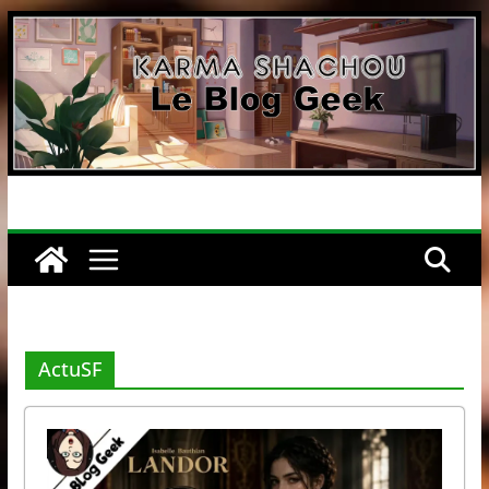
Passer
au
contenu
ActuSF