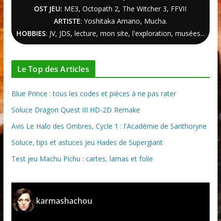
OST JEU:
ME3,
Octopath 2
,
The Witcher
3
, FFVII
ARTISTE
: Yoshitaka Amano, Mucha.
HOBBIES
: JV, JDS, lecture, mon site, l'exploration, musées...
Le Top des Articles
Blue Prince : tous les codes et pièces à ne pas rater
Soluce Dragon Quest III HD-2D Remake
Avis Le Halo des Ombres, Cycle 1 : l'Académie de Santhoryne
Soluce, tips et astuces jeu Hades de Supergiant
Test jeu Machu Pichu : cartes, lamas et folie
karmashachou