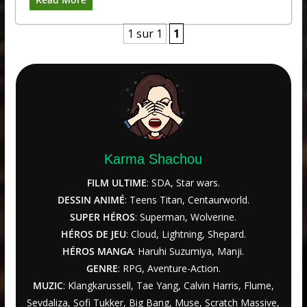
1 sur 1
1
Karma Shachou
FILM ULTIME
: SDA, Star wars.
DESSIN ANIMÉ
: Teens Titan, Centaurworld.
SUPER HÉROS
: Superman, Wolverine.
HÉROS DE JEU
: Cloud, Lightning, Shepard.
HÉROS MANGA
: Haruhi Suzumiya, Manji.
GENRE
: RPG, Aventure-Action.
MUZIC
: Klangkarussell, Tae Yang, Calvin Harris, Flume,
Sevdaliza, Sofi Tukker, Big Bang, Muse, Scratch Massive,