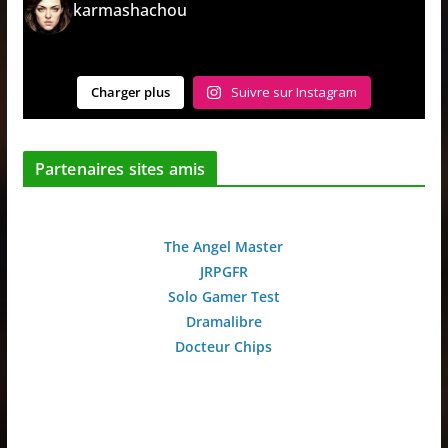
karmashachou
Charger plus
Suivre sur Instagram
Partenaires sites amis
The Angel Master
JRPGFR
Solo Gamer Test
Dramalibre
Docteur Chips