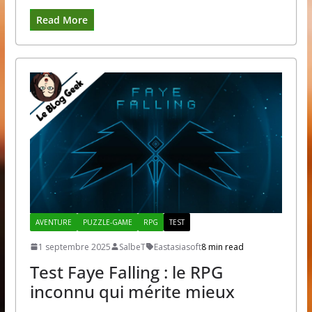
Read More
AVENTURE
PUZZLE-GAME
RPG
TEST
1 septembre 2025
SalbeT
Eastasiasoft
8 min read
Test Faye Falling : le RPG
inconnu qui mérite mieux