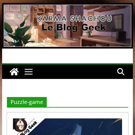
Passer
au
contenu
Puzzle-game