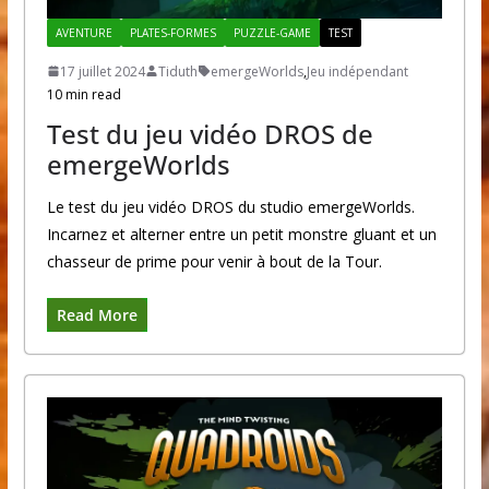
AVENTURE
PLATES-FORMES
PUZZLE-GAME
TEST
17 juillet 2024
Tiduth
emergeWorlds
,
Jeu indépendant
10 min read
Test du jeu vidéo DROS de
emergeWorlds
Le test du jeu vidéo DROS du studio emergeWorlds.
Incarnez et alterner entre un petit monstre gluant et un
chasseur de prime pour venir à bout de la Tour.
Read More