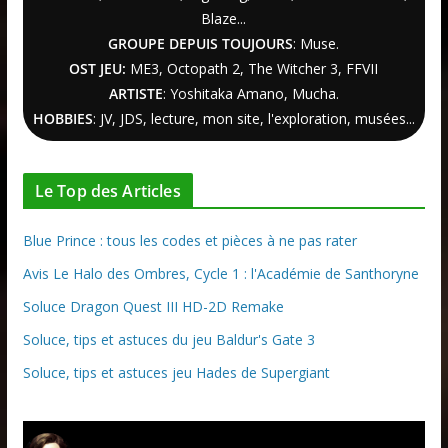
Blaze...
GROUPE DEPUIS TOUJOURS
: Muse.
OST JEU:
ME3,
Octopath 2
,
The Witcher
3
, FFVII
ARTISTE
: Yoshitaka Amano, Mucha.
HOBBIES
: JV, JDS, lecture, mon site, l'exploration, musées...
Le Top des Articles
Blue Prince : tous les codes et pièces à ne pas rater
Avis Le Halo des Ombres, Cycle 1 : l'Académie de Santhoryne
Soluce Dragon Quest III HD-2D Remake
Soluce, tips et astuces du jeu Baldur's Gate 3
Soluce, tips et astuces jeu Hades de Supergiant