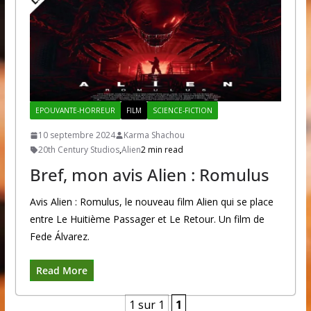
EPOUVANTE-HORREUR
FILM
SCIENCE-FICTION
10 septembre 2024
Karma Shachou
20th Century Studios
,
Alien
2 min read
Bref, mon avis Alien : Romulus
Avis Alien : Romulus, le nouveau film Alien qui se place
entre Le Huitième Passager et Le Retour. Un film de
Fede Álvarez.
Read More
1 sur 1
1