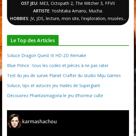
OST JEU:
ME3,
Octopath 2
,
The Witcher
3
, FFVII
ARTISTE
: Yoshitaka Amano, Mucha.
HOBBIES
: JV, JDS, lecture, mon site, l'exploration, musées...
Le Top des Articles
Soluce Dragon Quest III HD-2D Remake
Blue Prince : tous les codes et pièces à ne pas rater
Test du jeu de survie Planet Crafter du studio Miju Games
Soluce, tips et astuces jeu Hades de Supergiant
Découvrez Phantasmagoria le jeu d’horreur culte
karmashachou