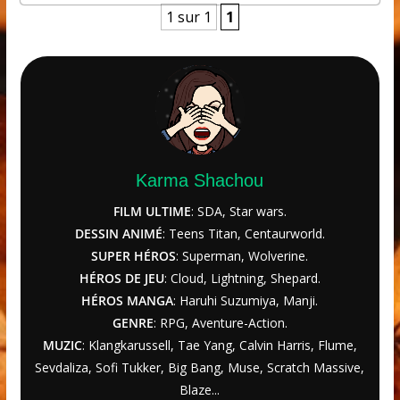
1 sur 1
1
Karma Shachou
FILM ULTIME
: SDA, Star wars.
DESSIN ANIMÉ
: Teens Titan, Centaurworld.
SUPER HÉROS
: Superman, Wolverine.
HÉROS DE JEU
: Cloud, Lightning, Shepard.
HÉROS MANGA
: Haruhi Suzumiya, Manji.
GENRE
: RPG, Aventure-Action.
MUZIC
: Klangkarussell, Tae Yang, Calvin Harris, Flume,
Sevdaliza, Sofi Tukker, Big Bang, Muse, Scratch Massive,
Blaze...