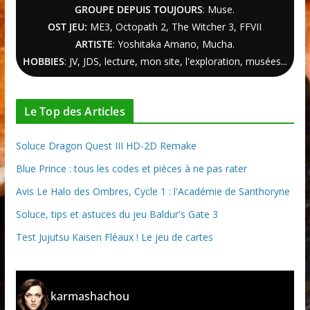
GROUPE DEPUIS TOUJOURS
: Muse.
OST JEU:
ME3,
Octopath 2
,
The Witcher
3
, FFVII
ARTISTE
: Yoshitaka Amano, Mucha.
HOBBIES
: JV, JDS, lecture, mon site, l'exploration, musées...
Le Top des Articles
Soluce Dragon Quest III HD-2D Remake
Blue Prince : tous les codes et pièces à ne pas rater
Avis Le Halo des Ombres, Cycle 1 : l'Académie de Santhoryne
Soluce, tips et astuces du jeu Baldur's Gate 3
Test Jujutsu Kaisen Fléaux ! Le jeu de cartes
karmashachou