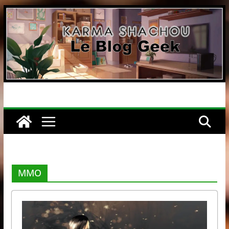
Passer
au
contenu
MMO