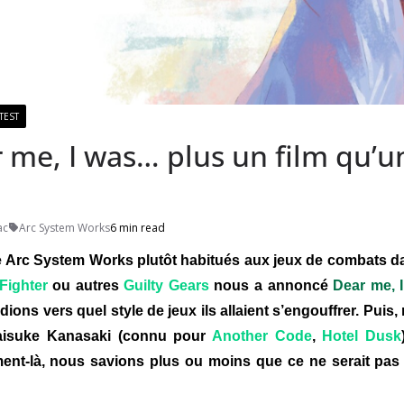
TEST
 me, I was… plus un film qu’u
ac
Arc System Works
6 min read
 Arc System Works plutôt habitués aux jeux de combats da
 Fighter
ou autres
Guilty Gears
nous a annoncé
Dear me, 
ions vers quel style de jeux ils allaient s’engouffrer. Puis
aisuke Kanasaki (connu pour
Another Code
,
Hotel Dusk
ent-là, nous savions plus ou moins que ce ne serait pa