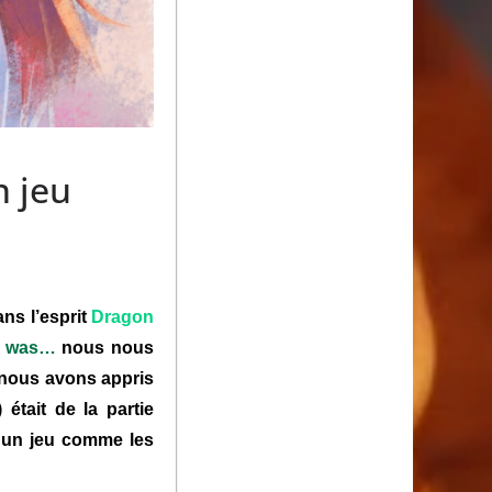
n jeu
ns l’esprit
Dragon
I was…
nous nous
, nous avons appris
) était de la partie
s un jeu comme les