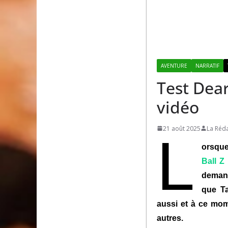
AVENTURE
NARRATIF
Test Dear
vidéo
21 août 2025
La Réd
L
orsque
Ball Z
demand
que T
aussi et à ce mom
autres.