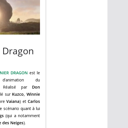
er Dragon
RNIER DRAGON
est le
’animation du
 Réalisé par
Don
llé sur
Kuzco
,
Winnie
ore
Vaiana
) et
Carlos
Le scénario quant à lui
gs
(qui a notamment
e des Neiges
).