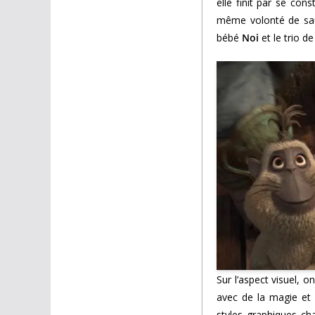
elle finit par se con
même volonté de sauv
bébé
Noi
et le trio de
Sur l’aspect visuel, o
avec de la magie et 
styles graphiques ch