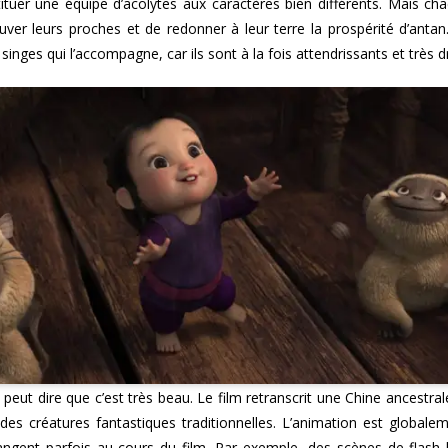
stituer une équipe d’acolytes aux caractères bien différents. Mais c
er leurs proches et de redonner à leur terre la prospérité d’antan
 singes qui l’accompagne, car ils sont à la fois attendrissants et très d
n peut dire que c’est très beau. Le film retranscrit une Chine ancestral
des créatures fantastiques traditionnelles. L’animation est globalem
angent parfois au cours du film. Par exemple, des scènes de flas