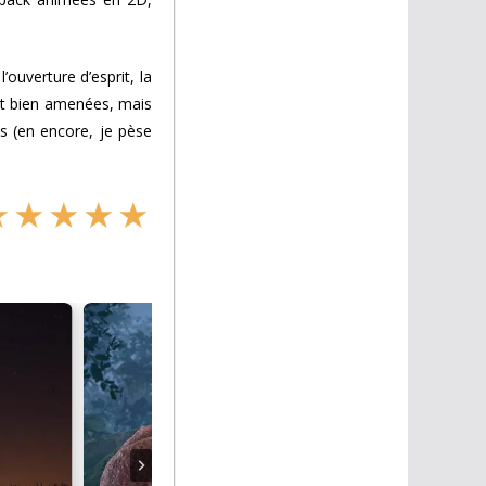
ouverture d’esprit, la
nt bien amenées, mais
es (en encore, je pèse
★
★
★
★
★