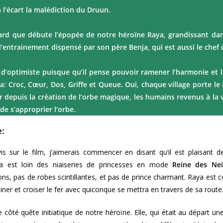
à l’écart la malédiction du Druun.
tard que débute l’épopée de notre héroïne Raya, grandissant dan
 l’entrainement dispensé par son père Benja, qui est aussi le chef d
d’optimiste puisque qu’il pense pouvoir ramener l’harmonie et la
: Croc, Cœur, Dos, Griffe et Queue. Oui, chaque village porte le
 depuis la création de l’orbe magique, les humains revenus à la v
de s’approprier l’orbe.
e:
 sur le film, j’aimerais commencer en disant qu’il est plaisant 
aya est loin des niaiseries de princesses en mode
Reine des Nei
ns, pas de robes scintillantes, et pas de prince charmant. Raya est 
iner et croiser le fer avec quiconque se mettra en travers de sa route
 côté quête initiatique de notre héroïne. Elle, qui était au départ une