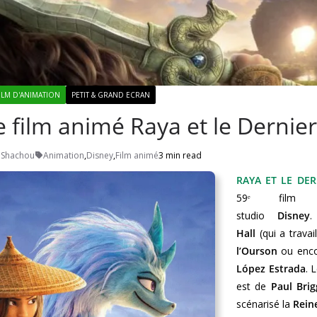
ILM D'ANIMATION
PETIT & GRAND ECRAN
le film animé Raya et le Derni
 Shachou
Animation
,
Disney
,
Film animé
3 min read
RAYA ET LE DE
59ᵉ film d
studio
Disney
.
Hall
(qui a travai
l’Ourson
ou enc
López Estrada
. 
est de
Paul Brig
scénarisé la
Rein