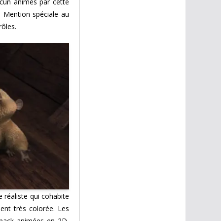
hacun animés par cette
. Mention spéciale au
rôles.
e réaliste qui cohabite
ent très colorée. Les
h back animées en 2D,