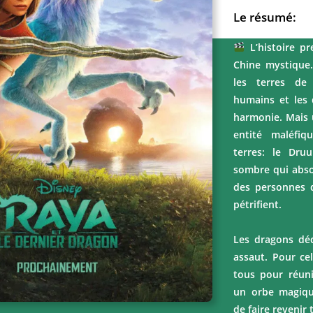
Le résumé:
L’histoire p
Chine mystique.
les terres de
humains et les 
harmonie. Mais u
entité maléfi
terres: le Dru
sombre qui abso
des personnes qu
pétrifient.
Les dragons déc
assaut. Pour cela
tous pour réuni
un orbe magiqu
de faire revenir 