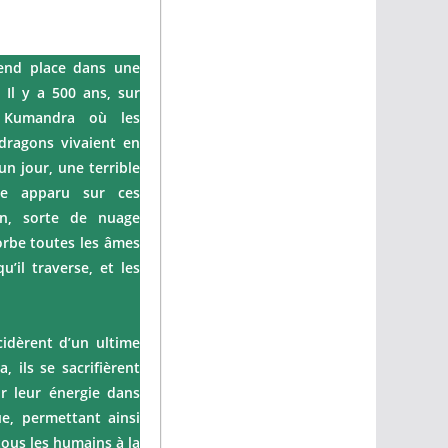
rend place dans une
 Il y a 500 ans, sur
 Kumandra où les
dragons vivaient en
n jour, une terrible
que apparu sur ces
un, sorte de nuage
rbe toutes les âmes
’il traverse, et les
idèrent d’un ultime
, ils se sacrifièrent
r leur énergie dans
e, permettant ainsi
tous les humains à la