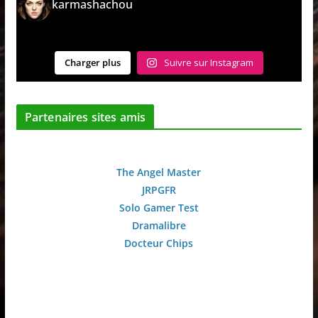
karmashachou
Charger plus
Suivre sur Instagram
Partenaires sites amis
The Angel Master
JRPGFR
Solo Gamer Test
Dramalibre
Docteur Chips