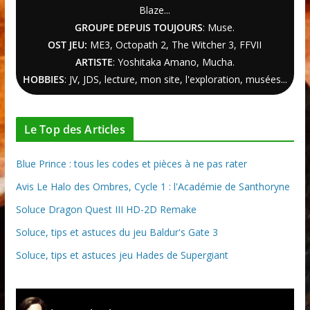
Blaze...
GROUPE DEPUIS TOUJOURS
: Muse.
OST JEU:
ME3,
Octopath 2
,
The Witcher
3
, FFVII
ARTISTE
: Yoshitaka Amano, Mucha.
HOBBIES
: JV, JDS, lecture, mon site, l'exploration, musées...
Le Top des Articles
Blue Prince : tous les codes et pièces à ne pas rater
Avis Le Halo des Ombres, Cycle 1 : l'Académie de Santhoryne
Soluce Dragon Quest III HD-2D Remake
Soluce, tips et astuces du jeu Baldur's Gate 3
Soluce, tips et astuces jeu Hades de Supergiant