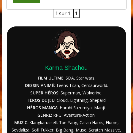
1 sur 1
1
Karma Shachou
FILM ULTIME
: SDA, Star wars.
DESSIN ANIMÉ
: Teens Titan, Centaurworld.
SUPER HÉROS
: Superman, Wolverine.
HÉROS DE JEU
: Cloud, Lightning, Shepard.
HÉROS MANGA
: Haruhi Suzumiya, Manji.
GENRE
: RPG, Aventure-Action.
MUZIC
: Klangkarussell, Tae Yang, Calvin Harris, Flume,
Sevdaliza, Sofi Tukker, Big Bang, Muse, Scratch Massive,