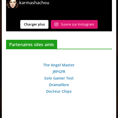
karmashachou
Charger plus
Suivre sur Instagram
Partenaires sites amis
The Angel Master
JRPGFR
Solo Gamer Test
Dramalibre
Docteur Chips