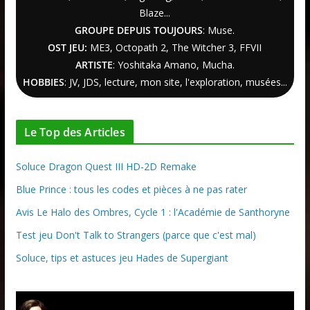
Blaze...
GROUPE DEPUIS TOUJOURS
: Muse.
OST JEU:
ME3,
Octopath 2
,
The Witcher
3
, FFVII
ARTISTE
: Yoshitaka Amano, Mucha.
HOBBIES
: JV, JDS, lecture, mon site, l'exploration, musées...
Le Top des Articles
Soluce Dragon Quest III HD-2D Remake
Blue Prince : tous les codes et pièces à ne pas rater
Avis Le Halo des Ombres, Cycle 1 : l'Académie de Santhoryne
Test jeu Don't Talk to Strangers (parce que c'est mal)
Soluce, tips et astuces jeu Hades de Supergiant