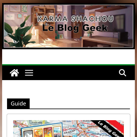
Passer
au
contenu
Guide