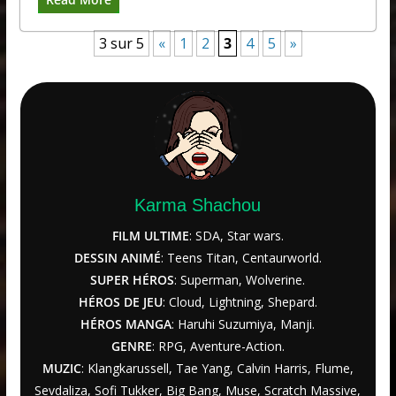
3 sur 5
«
1
2
3
4
5
»
Karma Shachou
FILM ULTIME
: SDA, Star wars.
DESSIN ANIMÉ
: Teens Titan, Centaurworld.
SUPER HÉROS
: Superman, Wolverine.
HÉROS DE JEU
: Cloud, Lightning, Shepard.
HÉROS MANGA
: Haruhi Suzumiya, Manji.
GENRE
: RPG, Aventure-Action.
MUZIC
: Klangkarussell, Tae Yang, Calvin Harris, Flume,
Sevdaliza, Sofi Tukker, Big Bang, Muse, Scratch Massive,