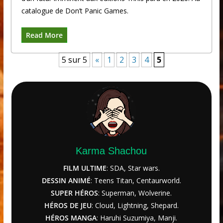
catalogue de Don’t Panic Games.
Read More
5 sur 5
«
1
2
3
4
5
Karma Shachou
FILM ULTIME
: SDA, Star wars.
DESSIN ANIMÉ
: Teens Titan, Centaurworld.
SUPER HÉROS
: Superman, Wolverine.
HÉROS DE JEU
: Cloud, Lightning, Shepard.
HÉROS MANGA
: Haruhi Suzumiya, Manji.