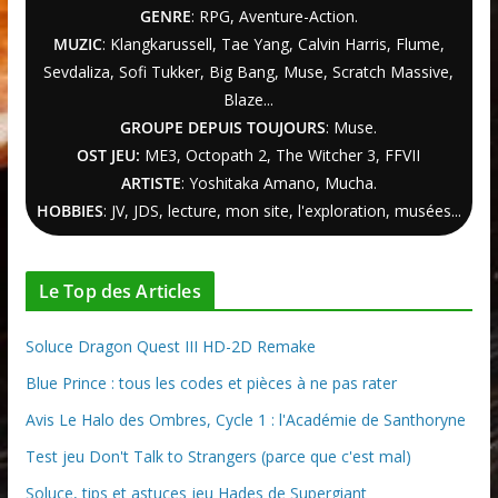
GENRE
: RPG, Aventure-Action.
MUZIC
: Klangkarussell, Tae Yang, Calvin Harris, Flume,
Sevdaliza, Sofi Tukker, Big Bang, Muse, Scratch Massive,
Blaze...
GROUPE DEPUIS TOUJOURS
: Muse.
OST JEU:
ME3,
Octopath 2
,
The Witcher
3
, FFVII
ARTISTE
: Yoshitaka Amano, Mucha.
HOBBIES
: JV, JDS, lecture, mon site, l'exploration, musées...
Le Top des Articles
Soluce Dragon Quest III HD-2D Remake
Blue Prince : tous les codes et pièces à ne pas rater
Avis Le Halo des Ombres, Cycle 1 : l'Académie de Santhoryne
Test jeu Don't Talk to Strangers (parce que c'est mal)
Soluce, tips et astuces jeu Hades de Supergiant