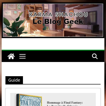
Passer
au
contenu
Guide