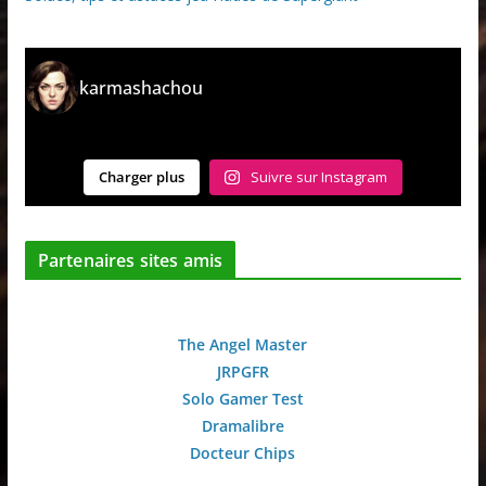
karmashachou
Charger plus
Suivre sur Instagram
Partenaires sites amis
The Angel Master
JRPGFR
Solo Gamer Test
Dramalibre
Docteur Chips