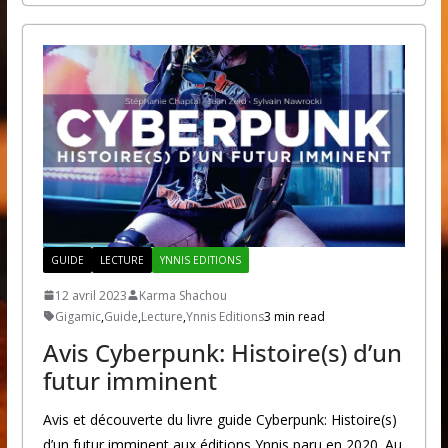
GUIDE
LECTURE
YNNIS EDITIONS
12 avril 2023
Karma Shachou
Gigamic
,
Guide
,
Lecture
,
Ynnis Editions
3 min read
Avis Cyberpunk: Histoire(s) d’un
futur imminent
Avis et découverte du livre guide Cyberpunk: Histoire(s)
d’un futur imminent aux éditions Ynnis paru en 2020. Au