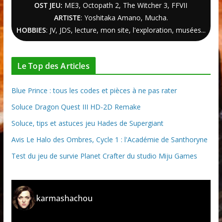
OST JEU:
ME3,
Octopath 2
,
The Witcher
3
, FFVII
ARTISTE
: Yoshitaka Amano, Mucha.
HOBBIES
: JV, JDS, lecture, mon site, l'exploration, musées...
Le Top des Articles
Blue Prince : tous les codes et pièces à ne pas rater
Soluce Dragon Quest III HD-2D Remake
Soluce, tips et astuces jeu Hades de Supergiant
Avis Le Halo des Ombres, Cycle 1 : l'Académie de Santhoryne
Test du jeu de survie Planet Crafter du studio Miju Games
karmashachou