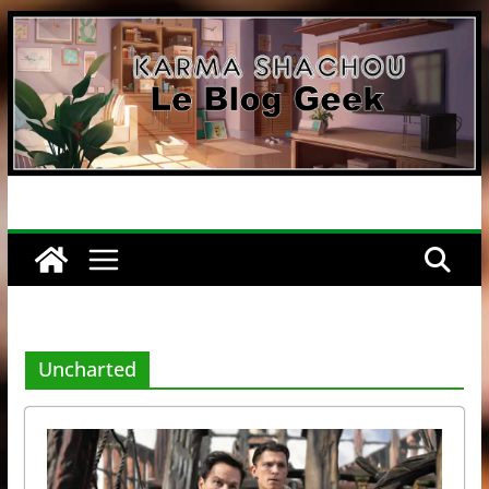
Passer
au
contenu
Uncharted