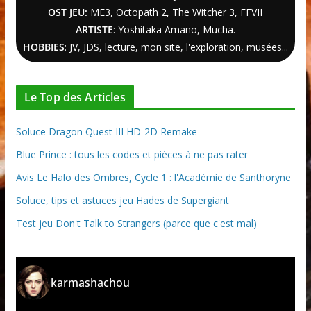
OST JEU:
ME3,
Octopath 2
,
The Witcher
3
, FFVII
ARTISTE
: Yoshitaka Amano, Mucha.
HOBBIES
: JV, JDS, lecture, mon site, l'exploration, musées...
Le Top des Articles
Soluce Dragon Quest III HD-2D Remake
Blue Prince : tous les codes et pièces à ne pas rater
Avis Le Halo des Ombres, Cycle 1 : l'Académie de Santhoryne
Soluce, tips et astuces jeu Hades de Supergiant
Test jeu Don't Talk to Strangers (parce que c'est mal)
karmashachou