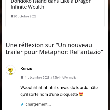
Dondoko Island dans Like a Dragon
Infinite Wealth
30 octobre 2023
Une réflexion sur “
Un nouveau
trailer pour Metaphor: ReFantazio
”
Kenzo
11 décembre 2023 à 15h44
Permalien
Waouhhhhhhhhh il envoie du lourdo hâte
qu’il sorte nom d’une croquette
chargement…