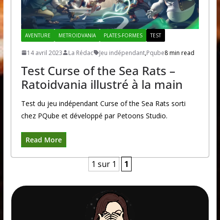
AVENTURE
METROIDVANIA
PLATES-FORMES
TEST
14 avril 2023
La Rédac
Jeu indépendant
,
Pqube
8 min read
Test Curse of the Sea Rats –
Ratoidvania illustré à la main
Test du jeu indépendant Curse of the Sea Rats sorti
chez PQube et développé par Petoons Studio.
Read More
1 sur 1
1