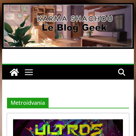
Passer
au
contenu
Metroidvania