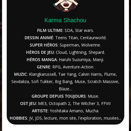
Karma Shachou
FILM ULTIME
: SDA, Star wars.
DESSIN ANIMÉ
: Teens Titan, Centaurworld.
SUPER HÉROS
: Superman, Wolverine.
HÉROS DE JEU
: Cloud, Lightning, Shepard.
HÉROS MANGA
: Haruhi Suzumiya, Manji.
GENRE
: RPG, Aventure-Action.
MUZIC
: Klangkarussell, Tae Yang, Calvin Harris, Flume,
Sevdaliza, Sofi Tukker, Big Bang, Muse, Scratch Massive,
Blaze...
GROUPE DEPUIS TOUJOURS
: Muse.
OST JEU:
ME3,
Octopath 2
,
The Witcher
3
, FFVII
ARTISTE
: Yoshitaka Amano, Mucha.
HOBBIES
: JV, JDS, lecture, mon site, l'exploration, musées...