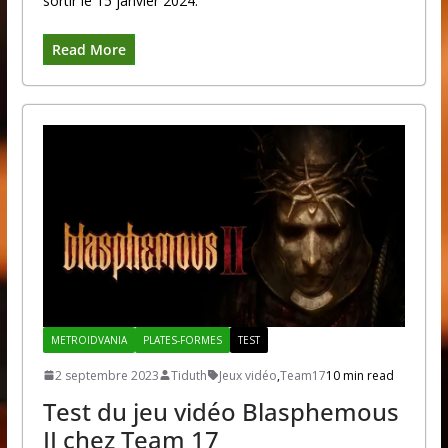
sortir le 15 janvier 2024.
Read More
METROIDVANIA
PLATES-FORMES
TEST
2 septembre 2023
Tiduth
Jeux vidéo
,
Team17
10 min read
Test du jeu vidéo Blasphemous
II chez Team 17