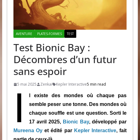
AVENTURE
PLATES-FORMES
TEST
Test Bionic Bay :
Décombres d’un futur
sans espoir
5 mai 2025
Zenkai
Kepler Interactive
5 min read
I
l existe des mondes où chaque pas
semble peser une tonne. Des mondes où
chaque souffle est une question. Sorti le
17 avril 2025,
Bionic Bay
, développé par
Mureena Oy
et édité par
Kepler Interactive
, fait
partie de ceux-là.