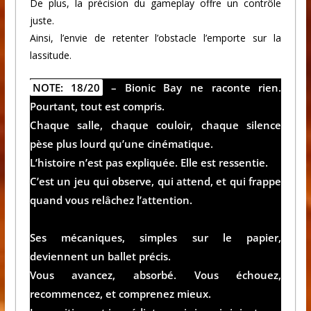
De plus, la précision du gameplay offre un contrôle
juste.
Ainsi, l’envie de retenter l’obstacle l’emporte sur la
lassitude.
NOTE: 18/20
–
Bionic Bay
ne raconte rien.
Pourtant, tout est compris.
Chaque salle, chaque couloir, chaque silence
pèse plus lourd qu’une cinématique.
L’histoire n’est pas expliquée. Elle est ressentie.
C’est un jeu qui observe, qui attend, et qui frappe
quand vous relâchez l’attention.
Ses mécaniques, simples sur le papier,
deviennent un ballet précis.
Vous avancez, absorbé. Vous échouez,
recommencez, et comprenez mieux.