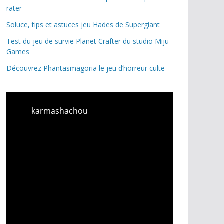
rater
Soluce, tips et astuces jeu Hades de Supergiant
Test du jeu de survie Planet Crafter du studio Miju
Games
Découvrez Phantasmagoria le jeu d’horreur culte
karmashachou