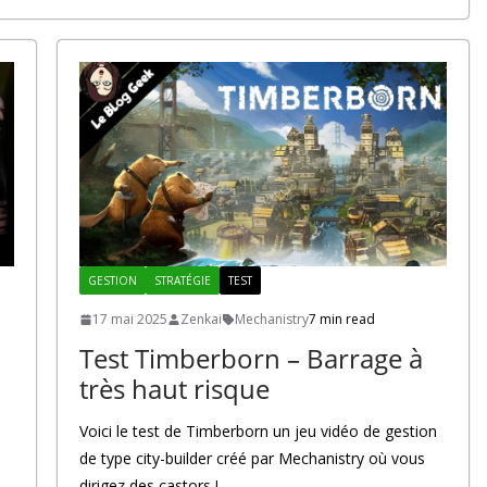
GESTION
STRATÉGIE
TEST
17 mai 2025
Zenkai
Mechanistry
7 min read
Test Timberborn – Barrage à
très haut risque
Voici le test de Timberborn un jeu vidéo de gestion
de type city-builder créé par Mechanistry où vous
dirigez des castors !