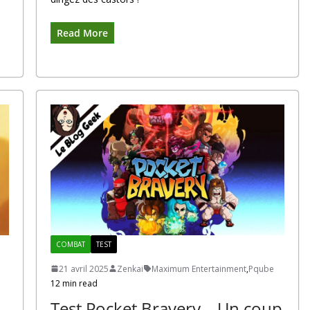
Read More
COMBAT
TEST
21 avril 2025
Zenkai
Maximum Entertainment
,
Pqube
12 min read
Test Pocket Bravery – Un coup