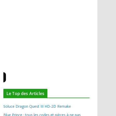
HÉROS DE JEU
: Cloud, Lightning, Shepard.
HÉROS MANGA
: Haruhi Suzumiya, Manji.
GENRE
: RPG, Aventure-Action.
MUZIC
: Klangkarussell, Tae Yang, Calvin Harris,
Flume, Sevdaliza, Sofi Tukker, Big Bang, Muse,
Scratch Massive, Blaze...
GROUPE DEPUIS TOUJOURS
: Muse.
OST JEU:
ME3,
Octopath 2
,
The Witcher
3
, FFVII
ARTISTE
: Yoshitaka Amano, Mucha.
HOBBIES
: JV, JDS, lecture, mon site, l'exploration,
musées...
Le Top des Articles
Soluce Dragon Quest III HD-2D Remake
Blue Prince : tous les codes et pièces à ne pas