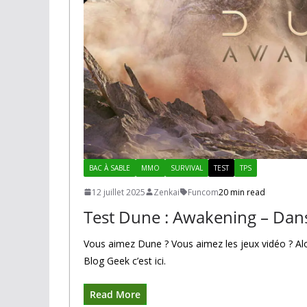
BAC À SABLE
MMO
SURVIVAL
TEST
TPS
12 juillet 2025
Zenkai
Funcom
20 min read
Test Dune : Awakening – Dans 
Vous aimez Dune ? Vous aimez les jeux vidéo ? Al
Blog Geek c’est ici.
Read More