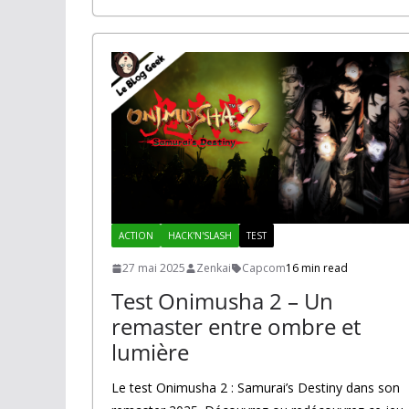
ACTION
HACK'N'SLASH
TEST
27 mai 2025
Zenkai
Capcom
16 min read
Test Onimusha 2 – Un
remaster entre ombre et
lumière
Le test Onimusha 2 : Samurai’s Destiny dans son