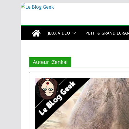
Passer
au
contenu
JEUX VIDÉO
PETIT & GRAND ÉCRA
Auteur :
Zenkai