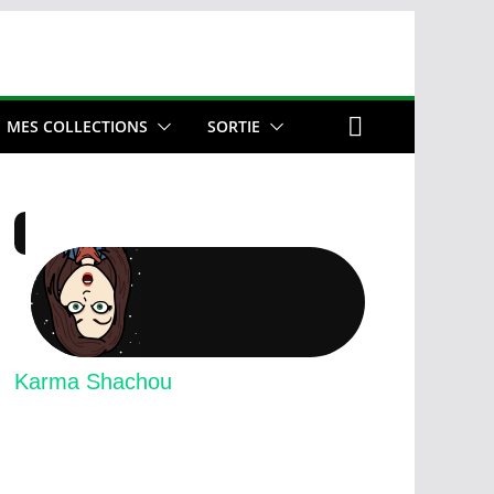
MES COLLECTIONS
SORTIE
Karma Shachou
FILM ULTIME
: SDA, Star wars.
DESSIN ANIMÉ
: Teens Titan, Centaurworld.
SUPER HÉROS
: Superman, Wolverine.