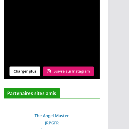
Charger plus
Suivre sur Instagram
Partenaires sites amis
The Angel Master
JRPGFR