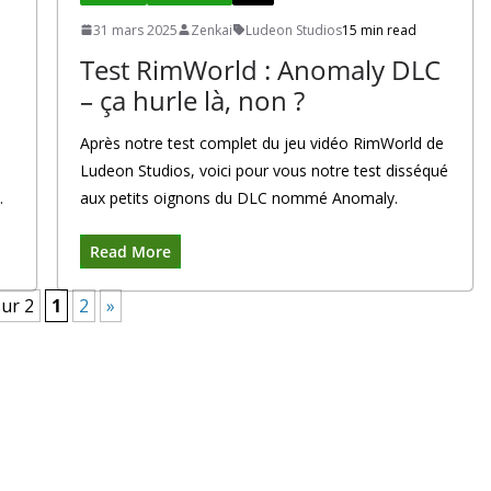
31 mars 2025
Zenkai
Ludeon Studios
15 min read
Test RimWorld : Anomaly DLC
– ça hurle là, non ?
Après notre test complet du jeu vidéo RimWorld de
Ludeon Studios, voici pour vous notre test disséqué
.
aux petits oignons du DLC nommé Anomaly.
Read More
sur 2
1
2
»