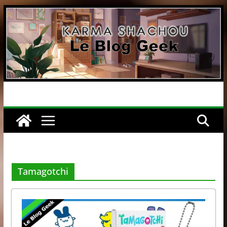
Passer
au
contenu
Tamagotchi