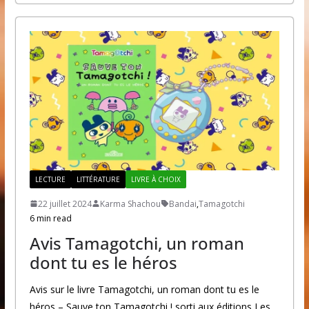
LECTURE
LITTÉRATURE
LIVRE À CHOIX
22 juillet 2024
Karma Shachou
Bandai
,
Tamagotchi
6 min read
Avis Tamagotchi, un roman
dont tu es le héros
Avis sur le livre Tamagotchi, un roman dont tu es le
héros – Sauve ton Tamagotchi ! sorti aux éditions Les