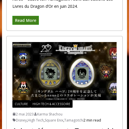
Livres du Dragon d’Or en juin 2024.
Read More
CULTURE
HIGH TECH & ACCESSOIRE
2 mai 2023
Karma Shachou
Disney
,
High Tech
,
Square Enix
,
Tamagotchi
2 min read