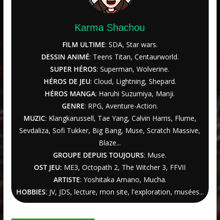
Karma Shachou
FILM ULTIME
: SDA, Star wars.
DESSIN ANIMÉ
: Teens Titan, Centaurworld.
SUPER HÉROS
: Superman, Wolverine.
HÉROS DE JEU
: Cloud, Lightning, Shepard.
HÉROS MANGA
: Haruhi Suzumiya, Manji.
GENRE
: RPG, Aventure-Action.
MUZIC
: Klangkarussell, Tae Yang, Calvin Harris, Flume,
Sevdaliza, Sofi Tukker, Big Bang, Muse, Scratch Massive,
Blaze...
GROUPE DEPUIS TOUJOURS
: Muse.
OST JEU:
ME3,
Octopath 2
,
The Witcher
3
, FFVII
ARTISTE
: Yoshitaka Amano, Mucha.
HOBBIES
: JV, JDS, lecture, mon site, l'exploration, musées...