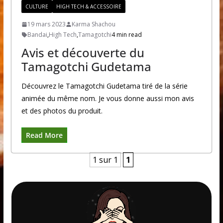
CULTURE
HIGH TECH & ACCESSOIRE
19 mars 2023
Karma Shachou
Bandai
,
High Tech
,
Tamagotchi
4 min read
Avis et découverte du
Tamagotchi Gudetama
Découvrez le Tamagotchi Gudetama tiré de la série
animée du même nom. Je vous donne aussi mon avis
et des photos du produit.
Read More
1 sur 1
1