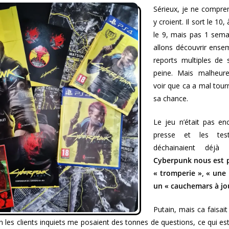
Sérieux, je ne compre
y croient. Il sort le 10,
le 9, mais pas 1 sema
allons découvrir ensemb
reports multiples de s
peine. Mais malheure
voir que ca a mal tourn
sa chance.
Le jeu n’était pas en
presse et les test
déchainaient déjà
Cyberpunk nous est 
« tromperie », « une 
un « cauchemars à jo
Putain, mais ca faisa
 les clients inquiets me posaient des tonnes de questions, ce qui est