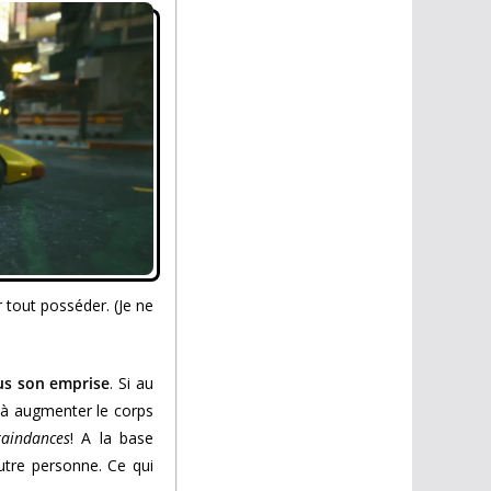
r tout posséder. (Je ne
ous son emprise
. Si au
t à augmenter le corps
raindances
! A la base
utre personne. Ce qui