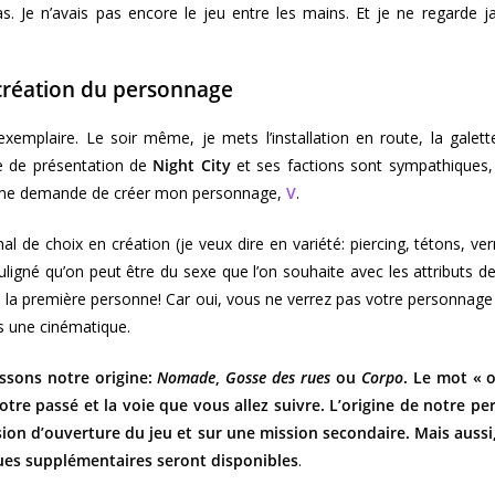
. Je n’avais pas encore le jeu entre les mains. Et je ne regarde j
création du personnage
exemplaire. Le soir même, je mets l’installation en route, la gale
e de présentation de
Night City
et ses factions sont sympathiques,
n me demande de créer mon personnage,
V
.
al de choix en création (je veux dire en variété: piercing, tétons, vern
gné qu’on peut être du sexe que l’on souhaite avec les attributs de
 la première personne! Car oui, vous ne verrez pas votre personnage 
 une cinématique.
issons notre origine:
Nomade
,
Gosse des rues
ou
Corpo
. Le mot « o
votre passé et la voie que vous allez suivre. L’origine de notre 
sion d’ouverture du jeu et sur une mission secondaire. Mais aussi,
gues supplémentaires seront disponibles
.