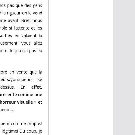
nds pas que des gens
 à la rigueur on le vend
ine avant! Bref, nous
le si l’attente et les
orties en valaient la
usement, vous allez
é et le jeu n’a pas eu
core en vente que la
eurs/youtubeurs se
 dessus.
En effet,
présenté comme une
horreur visuelle » et
uer »…
it peur comme propos!
 légitime! Du coup, je