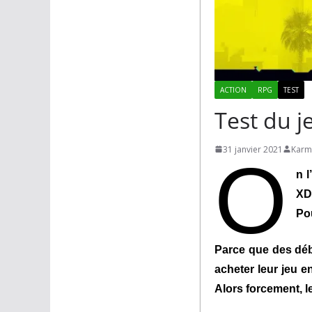
ACTION
RPG
TEST
Test du 
31 janvier 2021
Karm
O
n 
XD
Po
Parce que des déb
acheter leur jeu e
Alors forcement, l