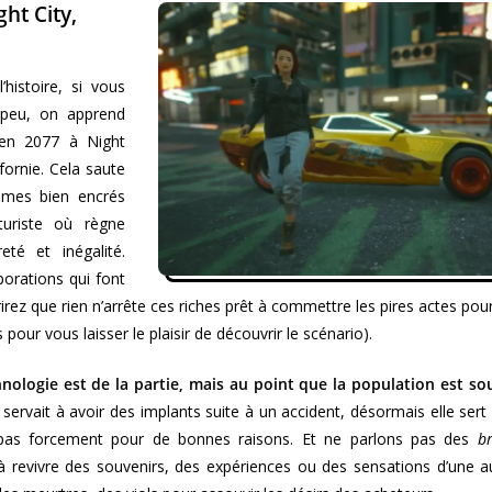
ght City,
’histoire, si vous
 peu, on apprend
n 2077 à Night
ifornie. Cela saute
mes bien encrés
uriste où règne
eté et inégalité.
orations qui font
rirez que rien n’arrête ces riches prêt à commettre les pires actes pou
 pour vous laisser le plaisir de découvrir le scénario).
nologie est de la partie, mais au point que la population est s
 servait à avoir des implants suite à un accident, désormais elle ser
pas forcement pour de bonnes raisons. Et ne parlons pas des
b
à revivre des souvenirs, des expériences ou des sensations d’une a