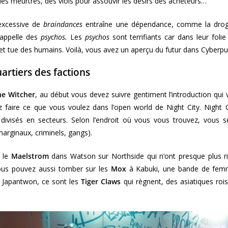
es meurtres, des viols pour assouvir les désirs des acheteurs…
n excessive de
braindances
entraîne une dépendance, comme la drog
 appelle des
psychos.
Les
psychos
sont terrifiants car dans leur folie
et tue des humains. Voilà, vous avez un aperçu du futur dans Cyberp
uartiers des factions
he Witcher
, au début vous devez suivre gentiment l’introduction qui
z faire ce que vous voulez dans l’open world de Night City. Night Ci
ivisés en secteurs. Selon l’endroit où vous vous trouvez, vous s
marginaux, criminels, gangs).
 le
Maelstrom
dans Watson sur Northside qui n’ont presque plus r
vous pouvez aussi tomber sur les
Mox
à Kabuki, une bande de femm
 Japantwon, ce sont les
Tiger Claws
qui règnent, des asiatiques rois