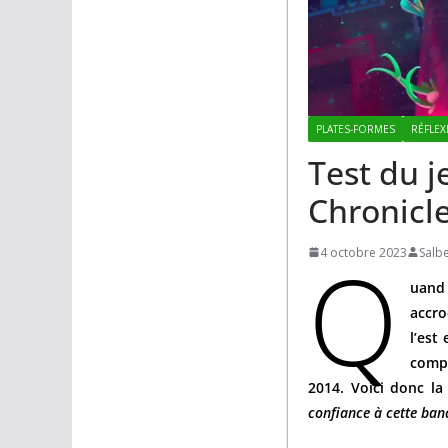
PLATES-FORMES
RÉFLEX
Test du 
Chronicl
Q
4 octobre 2023
Salb
uand 
accro
l’est
compo
2014. Voici donc la
confiance à cette ba