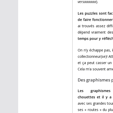
versaaaaaa
).
Les puzzles sont fac
de faire fonctionne
ai trouvés assez dif
dépend vraiment des 
temps pour y réfléch
On n’y échappe pas,
collectionneur(se)! At
et ça peut casser un
Cela m’a souvent amen
Des graphismes po
Les graphisme
chouettes et il y a
avec ses grandes tour
ses « routes » du plu