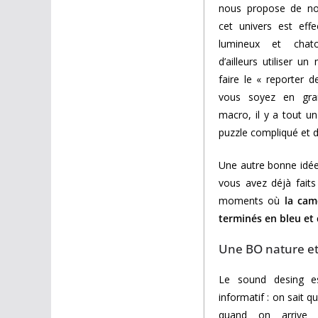
nous propose de nou
cet univers est effe
lumineux et chat
d’ailleurs utiliser 
faire le « reporter 
vous soyez en gr
macro, il y a tout u
puzzle compliqué et d
Une autre bonne idée,
vous avez déjà faits
moments où
la cam
terminés en bleu et 
Une BO nature et
Le sound desing es
informatif : on sait q
quand on arrive 