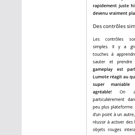
rapidement juste hi
devenu vraiment pla
Des contrôles si
Les contrôles so
simples. Il y a g
touches à apprendre
sauter et prendre
gameplay est parf
Lumote réagit au qua
super maniable 
agréable!
On appr
particulièrement da
peu plus plateforme. L
d’un point à un autre
réussir à activer des
objets rouges inter