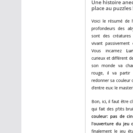
Une histoire ane
place au puzzles 
Voici le résumé de l’
profondeurs des ab
sont des créatures 
vivant passivement 
Vous incarnez
Lu
curieux et différent 
son monde va cha
rouge, il va partir
redonner sa couleur o
d’entre eux: le maste
Bon, ici, il faut être
qui fait des p’tits b
couleur: pas de ci
l’ouverture du jeu 
finalement le jeu é