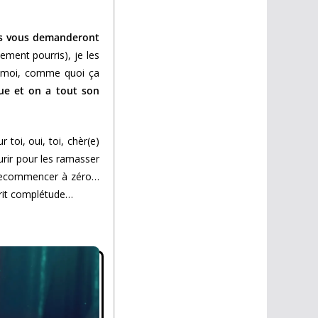
ils vous demanderont
ement pourris), je les
e moi, comme quoi ça
ue et on a tout son
oi, oui, toi, chèr(e)
ourir pour les ramasser
t recommencer à zéro…
prit complétude…