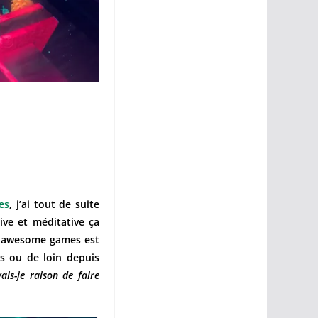
es
, j’ai tout de suite
ive et méditative ça
nawesome games est
ès ou de loin depuis
ais-je raison de faire