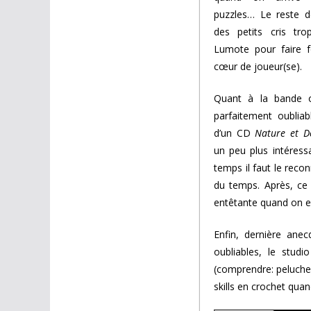
puzzles… Le reste d
des petits cris tr
Lumote pour faire f
cœur de joueur(se).
Quant à la bande or
parfaitement oubliab
d’un CD
Nature et D
un peu plus intéres
temps il faut le recon
du temps. Après, ce
entêtante quand on es
Enfin, dernière anec
oubliables, le studi
(comprendre: peluche
skills en crochet quan