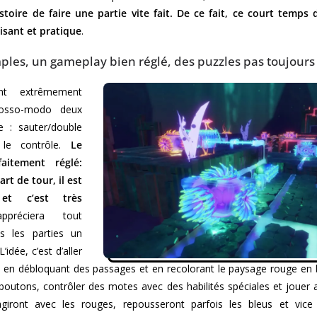
stoire de faire une partie vite fait. De ce fait, ce court temps
isant et pratique
.
mples, un gameplay bien réglé, des puzzles pas toujours
nt extrêmement
rosso-modo deux
 : sauter/double
 le contrôle.
Le
aitement réglé:
rt de tour, il est
et c’est très
éciera tout
ns les parties un
’idée, c’est d’aller
, en débloquant des passages et en recolorant le paysage rouge en bl
 boutons, contrôler des motes avec des habilités spéciales et jouer 
agiront avec les rouges, repousseront parfois les bleus et vic