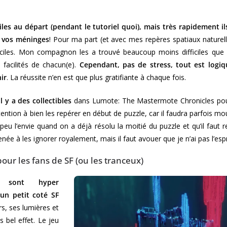
iles au départ (pendant le tutoriel quoi), mais très rapidement 
r vos méninges
! Pour ma part (et avec mes repères spatiaux naturell
ficiles. Mon compagnon les a trouvé beaucoup moins difficiles qu
facilités de chacun(e).
Cependant, pas de stress, tout est logiq
ir
. La réussite n’en est que plus gratifiante à chaque fois.
il y a des collectibles
dans Lumote: The Mastermote Chronicles pour t
tention à bien les repérer en début de puzzle, car il faudra parfois m
 peu l’envie quand on a déjà résolu la moitié du puzzle et qu’il fau
ée à les ignorer royalement, mais il faut avouer que je n’ai pas l’es
ur les fans de SF (ou les tranceux)
s sont hyper
 un petit coté SF
s, ses lumières et
s bel effet. Le jeu