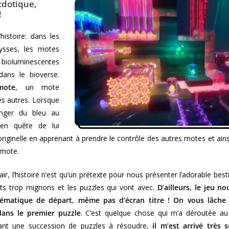
cdotique,
!
histoire: dans les
ysses, les motes
bioluminescentes
dans le bioverse.
mote
, un mote
des autres. Lorsque
nger du bleu au
 en quête de lui
riginelle en apprenant à prendre le contrôle des autres motes et ainsi
rmote.
 clair, l’histoire n’est qu’un prétexte pour nous présenter l’adorable
ruits trop mignons et les puzzles qui vont avec.
D’ailleurs, le jeu n
nématique de départ, même pas d’écran titre ! On vous lâche 
dans le premier puzzle
. C’est quelque chose qui m’a déroutée au
tant une succession de puzzles à résoudre,
il m’est arrivé très 