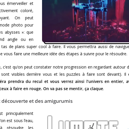
s émerveiller et
ctivement coloré,
oyant. On peut
un mode photo pour
des abysses »: que
and angle ou en
n tas de plans super cool à faire. Il vous permettra aussi de navigu
e vous faire une meilleure idée des étapes à suivre pour le résoudre.
 c’est qu’on peut constater notre progression en regardant autour d
 sont visibles derrière vous et les puzzles à faire sont devant). Il
éra prendra du recul et vous verrez ainsi l’univers en entier, a
ceux à faire en rouge. On va pas se mentir, ça claque
.
 découverte et des amigurumis
t principalement
u’on est sous l’eau,
à résoudre les