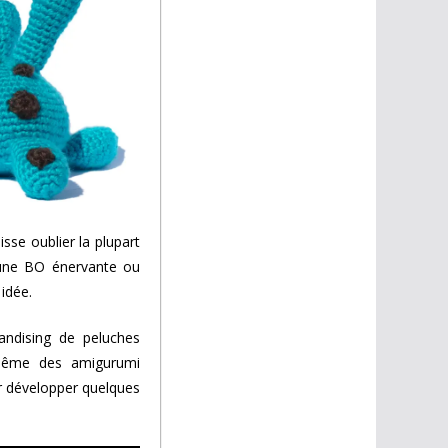
isse oublier la plupart
 une BO énervante ou
idée.
handising de peluches
-même des amigurumi
r développer quelques