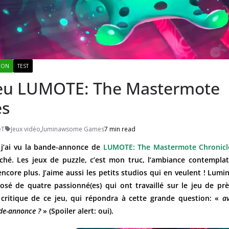
ION
TEST
jeu LUMOTE: The Mastermote
es
eT
Jeux vidéo
,
luminawsome Games
7 min read
j’ai vu la bande-annonce de
LUMOTE: The Mastermote Chronicl
ché. Les jeux de puzzle, c’est mon truc, l’ambiance contemplat
 encore plus. J’aime aussi les petits studios qui en veulent
! Lumi
sé de quatre passionné(es) qui ont travaillé sur le jeu de pr
 critique de ce jeu, qui répondra à cette grande question: «
av
nde-annonce
?
» (Spoiler alert: oui).