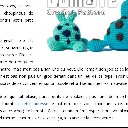
es sons, ce sont
op choupinous de
ondre votre petit
iginale, elle est
le, souvent digne
écouverte
. Elle est
sante de temps en
naitre, mais n’est pas Brian Eno qui veut. Elle remplit son job et se la
 n’est pas non plus un gros défaut dans un jeu de ce type, avoir
saye de se concentrer sur un puzzle retord serait une très mauvaise 
dote qui fait plaisir; parce qu’ils ne voulaient pas faire de merc
o fournit
à cette adresse
le pattern pour vous fabriquer vous
s au crochet) de Lumote. Ça c’est quand même hyper chou ! Va falloi
d même avant mais c’est aussi ça, le plaisir de la découverte !