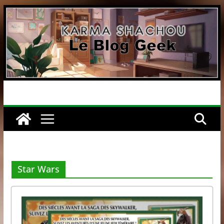
Passer
au
contenu
Star Wars