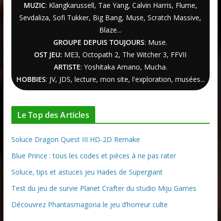
MUZIC
: Klangkarussell, Tae Yang, Calvin Harris, Flume,
Sevdaliza, Sofi Tukker, Big Bang, Muse, Scratch Massive,
Blaze...
GROUPE DEPUIS TOUJOURS
: Muse.
OST JEU:
ME3,
Octopath 2
,
The Witcher
3
, FFVII
ARTISTE
: Yoshitaka Amano, Mucha.
HOBBIES
: JV, JDS, lecture, mon site, l'exploration, musées...
Le Top des Articles
Soluce Dragon Quest III HD-2D Remake
Blue Prince : tous les codes et pièces à ne pas rater
Soluce, tips et astuces jeu Hades de Supergiant
Test du jeu de survie Planet Crafter du studio Miju Games
Découvrez Phantasmagoria le jeu d’horreur culte