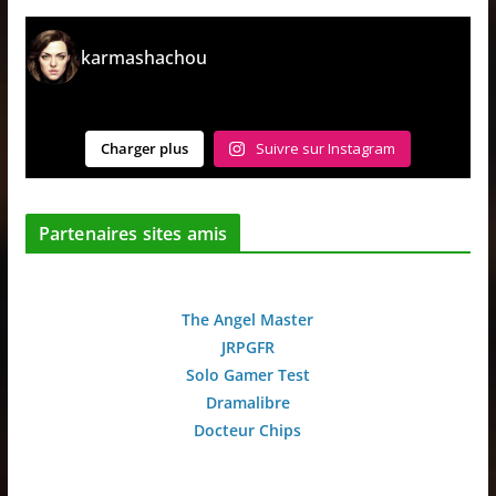
karmashachou
Charger plus
Suivre sur Instagram
Partenaires sites amis
The Angel Master
JRPGFR
Solo Gamer Test
Dramalibre
Docteur Chips