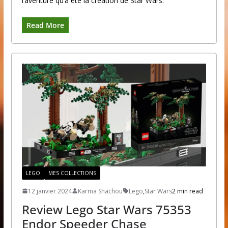
l’aventure qu’a été la création de Star Wars.
Read More
LEGO
MES COLLECTIONS
12 janvier 2024
Karma Shachou
Lego
,
Star Wars
2 min read
Review Lego Star Wars 75353
Endor Speeder Chase