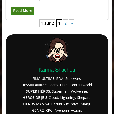
Read More
1 sur 2
1
2
»
Karma Shachou
FILM ULTIME
: SDA, Star wars.
DESSIN ANIMÉ
: Teens Titan, Centaurworld.
SUPER HÉROS
: Superman, Wolverine.
HÉROS DE JEU
: Cloud, Lightning, Shepard.
HÉROS MANGA
: Haruhi Suzumiya, Manji.
GENRE
: RPG, Aventure-Action.